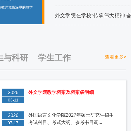
院长周宁一行4人来我院
7月8日，“十五五”中国矿
2026.07
.
讨会在外文学院五楼党建工作
外文学院在学校“传承伟大精神 奋
生与科研
学生工作
查看更多>
外文学院教学档案及档案袋明细
2026
03-11
外国语言文化学院2027年硕士研究生招生
2026
考试科目、考试大纲、参考书目调...
07-17